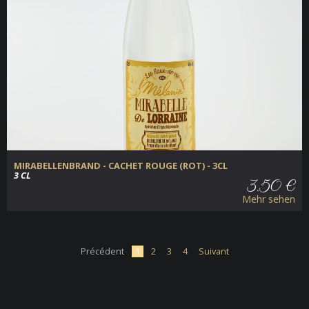
MIRABELLENBRAND - CACHET ROUGE (ROT) - 3CL
3 CL
3.50 €
Mehr sehen
Précédent
1
2
3
4
Suivant