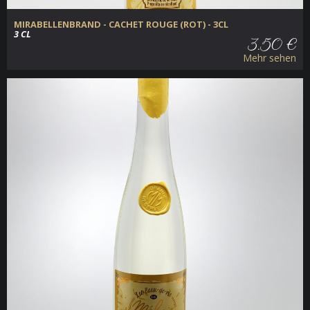
MIRABELLENBRAND - CACHET ROUGE (ROT) - 3CL
3 CL
3.50 €
Mehr sehen