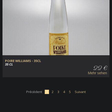
POIRE WILLIAMS - 35CL
35 CL
22 €
Mehr sehen
Précédent
1
2
3
4
5
Suivant