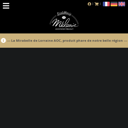
--- La Mirabelle de Lorraine AOC, produit phare de notre belle région ---