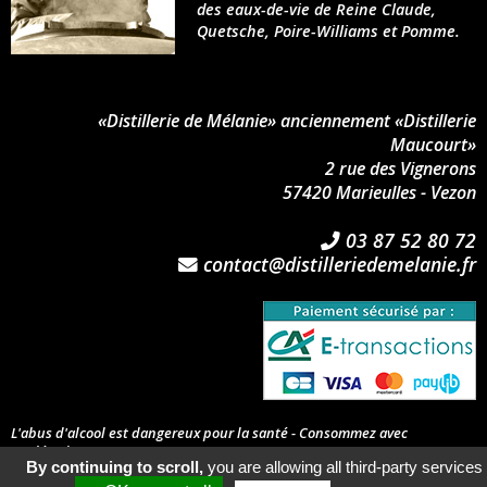
des eaux-de-vie de Reine Claude,
Quetsche, Poire-Williams et Pomme.
«Distillerie de Mélanie» anciennement «Distillerie
Maucourt»
2 rue des Vignerons
57420 Marieulles - Vezon
03 87 52 80 72
contact@distilleriedemelanie.fr
L'abus d'alcool est dangereux pour la santé - Consommez avec
modération.
By continuing to scroll,
you are allowing all third-party services
General Terms & Conditions of Sale
-
Imprint
©2026 Distillerie de