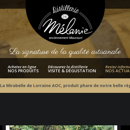
La signature de la qualité artisanale
Achetez en ligne
Découvrez la distillerie
Restez inform
NOS PRODUITS
VISITE & DÉGUSTATION
NOS ACTUA
 La Mirabelle de Lorraine AOC, produit phare de notre belle rég