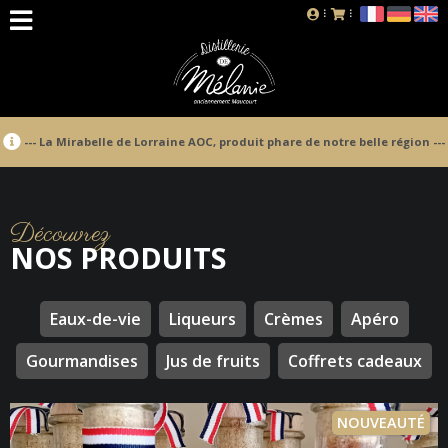
--- La Mirabelle de Lorraine AOC, produit phare de notre belle région ---
Découvrez
NOS PRODUITS
Eaux-de-vie
Liqueurs
Crèmes
Apéro
Gourmandises
Jus de fruits
Coffrets cadeaux
NOUVEAUTÉ