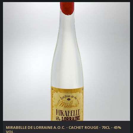
MIRABELLE DE LORRAINE A.O.C. - CACHET ROUGE - 70CL - 45%
VOL.