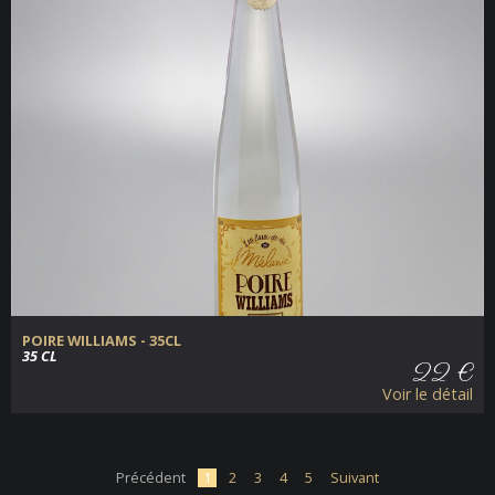
POIRE WILLIAMS - 35CL
35 CL
22 €
Voir le détail
Précédent
1
2
3
4
5
Suivant