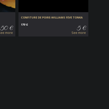
CONFITURE DE POIRE-WILLIAMS FEVE TONKA
170 G
.50 €
5 €
See more
See more