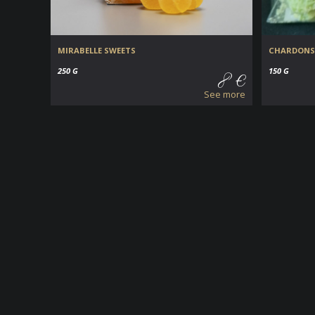
MIRABELLE SWEETS
CHARDONS
250 G
150 G
8 €
See more