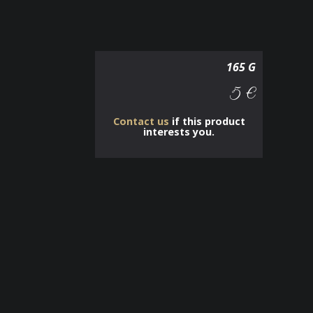
165 G
5 €
Contact us
if this product
interests you.